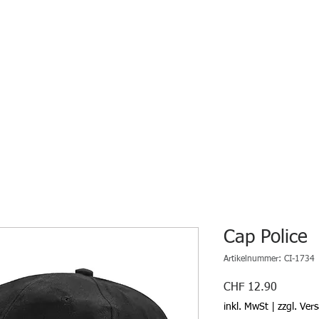
Sec
START
KURSE
UNSERE ACADEMY
Cap Police
Artikelnummer: CI-1734
Preis
CHF 12.90
inkl. MwSt
|
zzgl. Ver